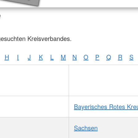
e
gesuchten Kreisverbandes.
H
I
J
K
L
M
N
O
P
Q
R
S
Bayerisches Rotes Kre
Sachsen