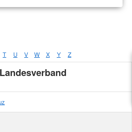
T
U
V
W
X
Y
Z
Landesverband
uz