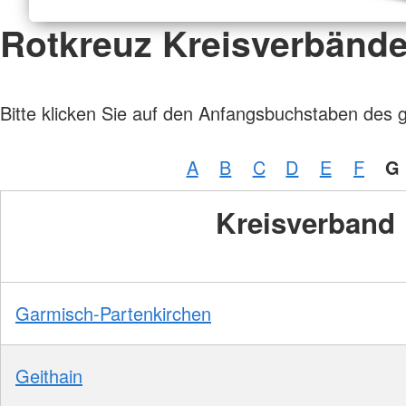
Rotkreuz Kreisverbänd
Bitte klicken Sie auf den Anfangsbuchstaben des 
A
B
C
D
E
F
G
Kreisverband
Garmisch-Partenkirchen
Geithain