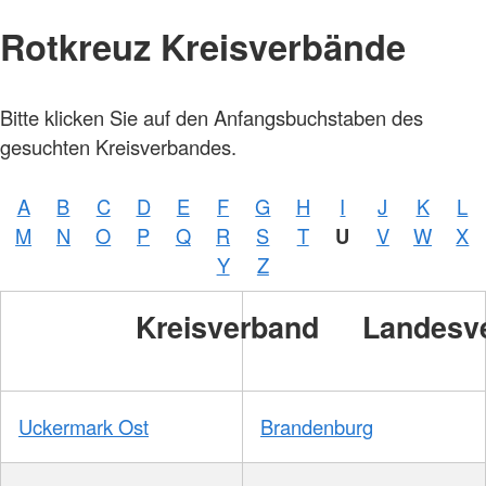
Rotkreuz Kreisverbände
Bitte klicken Sie auf den Anfangsbuchstaben des
gesuchten Kreisverbandes.
A
B
C
D
E
F
G
H
I
J
K
L
M
N
O
P
Q
R
S
T
U
V
W
X
Y
Z
Kreisverband
Landesv
Uckermark Ost
Brandenburg