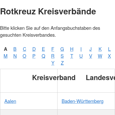
Rotkreuz Kreisverbände
Bitte klicken Sie auf den Anfangsbuchstaben des
gesuchten Kreisverbandes.
A
B
C
D
E
F
G
H
I
J
K
L
M
N
O
P
Q
R
S
T
U
V
W
X
Y
Z
Kreisverband
Landesv
Aalen
Baden-Württemberg