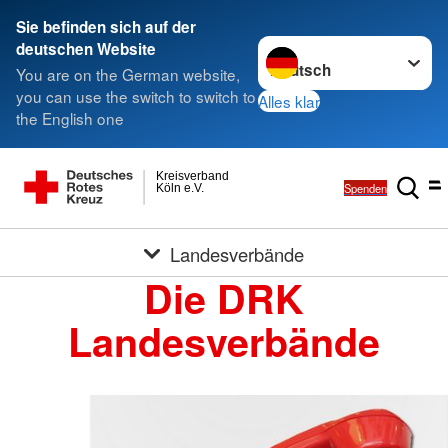
Sie befinden sich auf der
Sprache wechseln zu
deutschen Website
You are on the German website,
you can use the switch to switch to
Alles klar
the English one
Kreisverband
Spenden
Köln e.V.
Landesverbände
Die DRK
Landesverbände