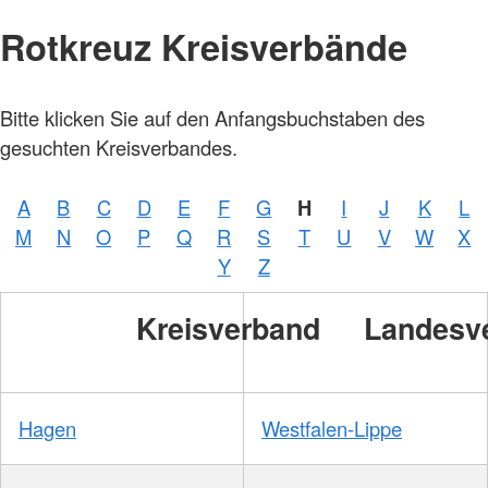
Rotkreuz Kreisverbände
Bitte klicken Sie auf den Anfangsbuchstaben des
gesuchten Kreisverbandes.
A
B
C
D
E
F
G
H
I
J
K
L
M
N
O
P
Q
R
S
T
U
V
W
X
Y
Z
Kreisverband
Landesv
Hagen
Westfalen-Lippe