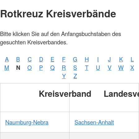
Rotkreuz Kreisverbände
Bitte klicken Sie auf den Anfangsbuchstaben des
gesuchten Kreisverbandes.
A
B
C
D
E
F
G
H
I
J
K
L
M
N
O
P
Q
R
S
T
U
V
W
X
Y
Z
Kreisverband
Landesv
Naumburg-Nebra
Sachsen-Anhalt