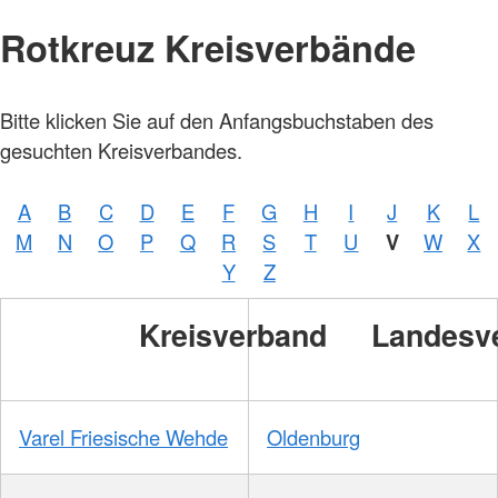
Rotkreuz Kreisverbände
Bitte klicken Sie auf den Anfangsbuchstaben des
gesuchten Kreisverbandes.
A
B
C
D
E
F
G
H
I
J
K
L
M
N
O
P
Q
R
S
T
U
V
W
X
Y
Z
Kreisverband
Landesv
Varel Friesische Wehde
Oldenburg