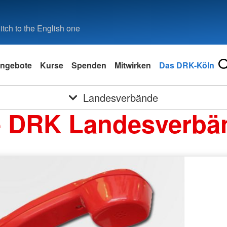
tch to the English one
ngebote
Kurse
Spenden
Mitwirken
Das DRK-Köln
Landesverbände
e DRK Landesverbä