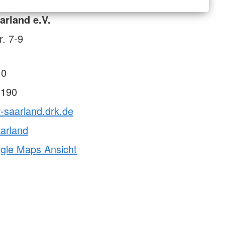
rland e.V.
r. 7-9
 0
 190
v-saarland.drk.de
arland
ogle Maps Ansicht