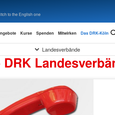
tch to the English one
ngebote
Kurse
Spenden
Mitwirken
Das DRK-Köln
Landesverbände
e DRK Landesverbä