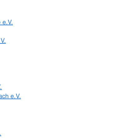
 e.V.
.V.
.
ach e.V.
.