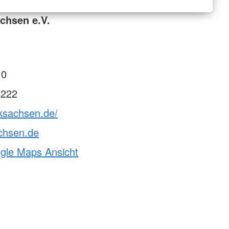
chsen e.V.
 0
 222
rksachsen.de/
chsen.de
ogle Maps Ansicht