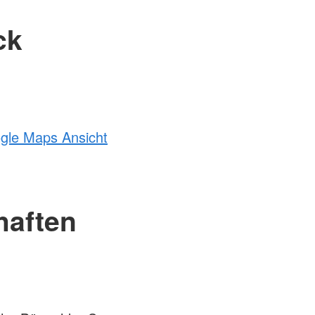
ck
ogle Maps Ansicht
haften