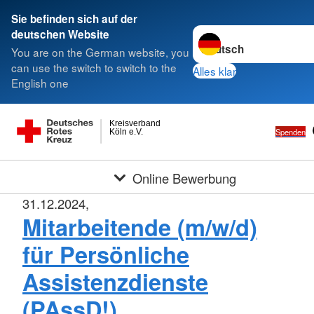
Sie befinden sich auf der
Sprache wechseln zu
deutschen Website
You are on the German website, you
can use the switch to switch to the
Alles klar
English one
Kreisverband
Spenden
Köln e.V.
Online Bewerbung
31.12.2024,
Mitarbeitende (m/w/d)
für Persönliche
Assistenzdienste
(PAssD!)