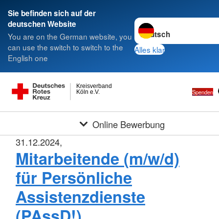
Sie befinden sich auf der
Sprache wechseln zu
deutschen Website
You are on the German website, you
can use the switch to switch to the
Alles klar
English one
Kreisverband
Spenden
Köln e.V.
Online Bewerbung
31.12.2024,
Mitarbeitende (m/w/d)
für Persönliche
Assistenzdienste
(PAssD!)