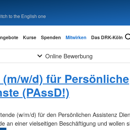
tch to the English one
ngebote
Kurse
Spenden
Mitwirken
Das DRK-Köln
Online Bewerbung
 (m/w/d) für Persönliche
nste (PAssD!)
nde (w/m/d) für den Persönlichen Assistenz Dienst 
e an einer vielseitigen Beschäftigung und wollen 