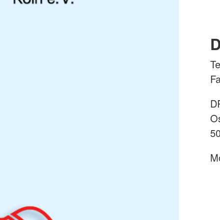
D
Te
Fa
DR
Os
50
Mo