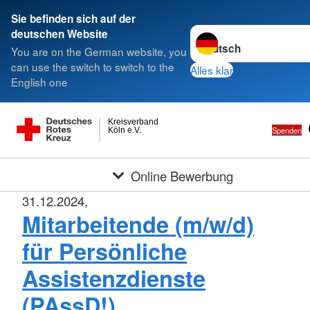
Sie befinden sich auf der
Sprache wechseln zu
deutschen Website
You are on the German website, you
can use the switch to switch to the
Alles klar
English one
Kreisverband
Spenden
Köln e.V.
Online Bewerbung
31.12.2024,
Mitarbeitende (m/w/d)
für Persönliche
Assistenzdienste
(PAssD!)