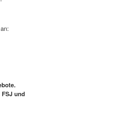
 an:
ebote.
e FSJ und