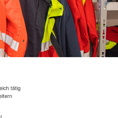
ich tätig
eitern
!