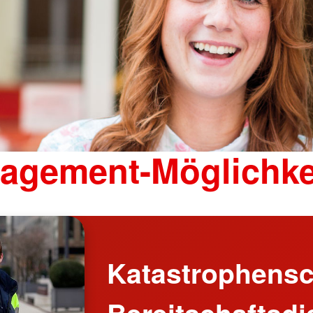
agement-Möglichke
Katastrophensc
Bereitschaftsdi