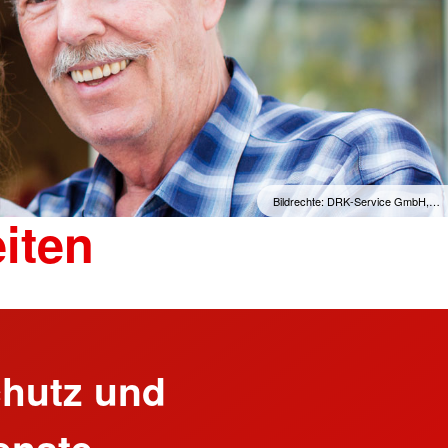
Bildrechte: DRK-Service GmbH,…
iten
hutz und
enste