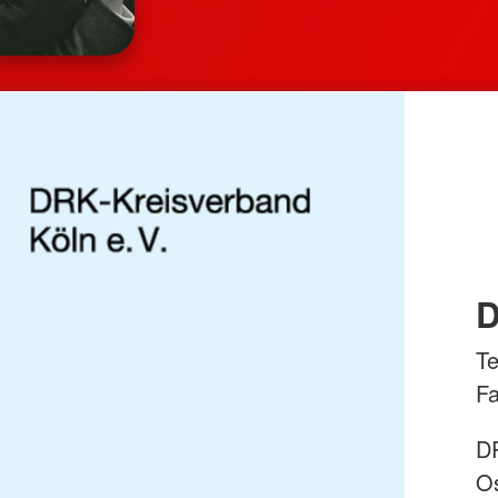
D
Te
Fa
DR
Os