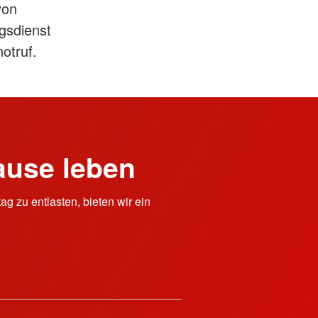
von
gsdienst
otruf.
ause leben
g zu entlasten, bieten wir ein