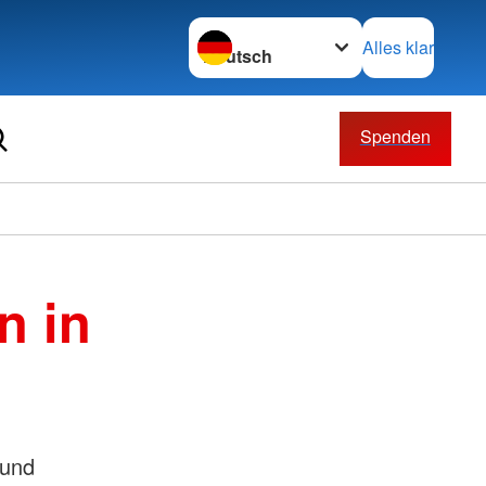
Sprache wechseln zu
Alles klar
Spenden
n in
 und