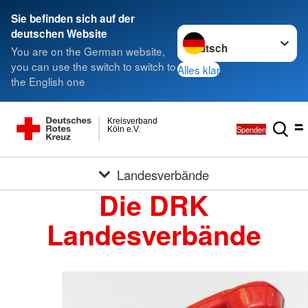
Sie befinden sich auf der
Sprache wechseln zu
deutschen Website
You are on the German website,
you can use the switch to switch to
Alles klar
the English one
Kreisverband
Spenden
Köln e.V.
Landesverbände
Die DRK
Landesverbände