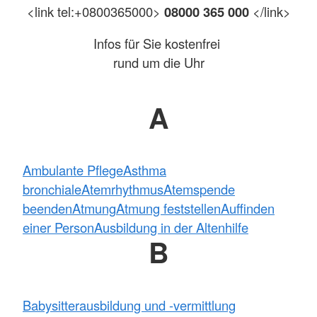
<link tel:+0800365000>
08000 365 000
</link>
Infos für Sie kostenfrei
rund um die Uhr
A
Ambulante Pflege
Asthma
bronchiale
Atemrhythmus
Atemspende
beenden
Atmung
Atmung feststellen
Auffinden
einer Person
Ausbildung in der Altenhilfe
B
Babysitterausbildung und -vermittlung