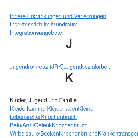
Innere Erkrankungen und Verletzungen
Insektenstich im Mundraum
Integrationsangebote
J
Jugendrotkreuz (JRK)
Jugendsozialarbeit
K
Kinder, Jugend und Familie
Kleiderkammer
Kleiderläden
Kleiner
Lebensretter
Knochenbruch
Bein/Arm/Gelenk
Knochenbruch
Wirbelsäule/Becken
Knochenbrüche
Krankentranspor