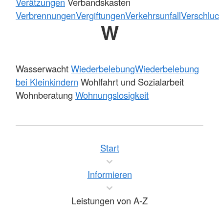
Verätzungen
Verbandskasten
Verbrennungen
Vergiftungen
Verkehrsunfall
Verschlu
W
Wasserwacht
Wiederbelebung
Wiederbelebung
bei Kleinkindern
Wohlfahrt und Sozialarbeit
Wohnberatung
Wohnungslosigkeit
Start
Informieren
Leistungen von A-Z