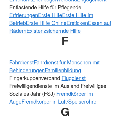
Entlastende Hilfe für Pflegende
Erfrierungen
Erste Hilfe
Erste Hilfe im
Betrieb
Erste Hilfe Online
Ersticken
Essen auf
Rädern
Existenzsichernde Hilfe
F
Fahrdienst
Fahrdienst für Menschen mit
Behinderungen
Familienbildung
Fingerkuppenverband
Flugdienst
Freiwilligendienste im Ausland Freiwilliges
Soziales Jahr (FSJ)
Fremdkörper im
Auge
Fremdkörper in Luft/Speiseröhre
G