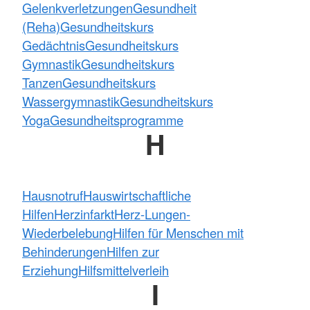
Gelenkverletzungen
Gesundheit
(Reha)
Gesundheitskurs
Gedächtnis
Gesundheitskurs
Gymnastik
Gesundheitskurs
Tanzen
Gesundheitskurs
Wassergymnastik
Gesundheitskurs
Yoga
Gesundheitsprogramme
H
Hausnotruf
Hauswirtschaftliche
Hilfen
Herzinfarkt
Herz-Lungen-
Wiederbelebung
Hilfen für Menschen mit
Behinderungen
Hilfen zur
Erziehung
Hilfsmittelverleih
I