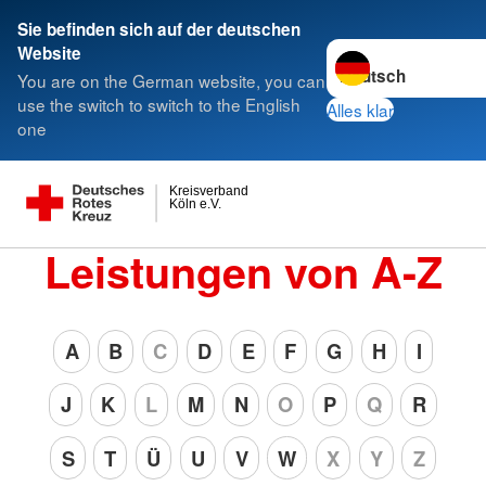
Sie befinden sich auf der deutschen
Sprache wechseln z
Website
You are on the German website, you can
use the switch to switch to the English
Alles klar
one
Kreisverband
Köln e.V.
Leistungen von A-Z
A
B
C
D
E
F
G
H
I
J
K
L
M
N
O
P
Q
R
S
T
Ü
U
V
W
X
Y
Z