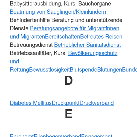
Babysitterausbildung, Kurs Bauchorgane
Beatmung von Säuglingen/Kleinkindern
Behindertenhilfe Beratung und unterstützende
Dienste
Beratungsangebote für Migrantinnen
und Migranten
Bereitschaften
Betreutes Reisen
Betreuungsdienst
Betrieblicher Sanitätsdienst
Betriebssanitäter, Kurs
Bevölkerungsschutz
und
Rettung
Bewusstlosigkeit
Blutspende
Blutungen
Bundes
D
Diabetes Mellitus
Druckpunkt
Druckverband
E
Ehrenamt
Ellenbogenverband
Engagement