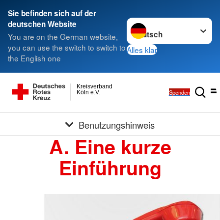
Sie befinden sich auf der
Sprache wechseln zu
deutschen Website
You are on the German website,
you can use the switch to switch to
Alles klar
the English one
Kreisverband
Spenden
Köln e.V.
Benutzungshinweis
A. Eine kurze
Einführung