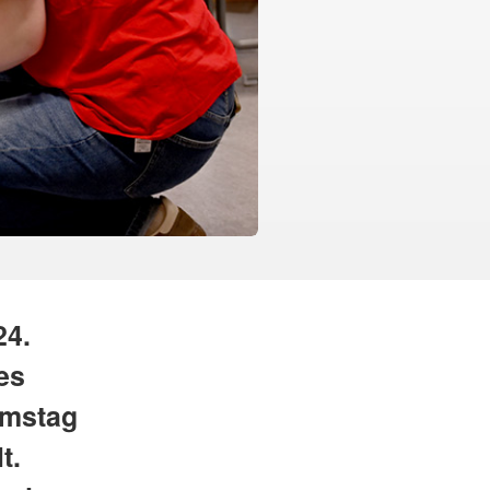
24.
es
amstag
t.