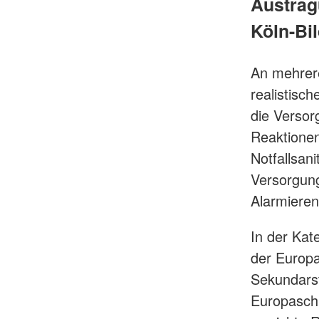
Austrag
Köln-Bi
An mehrere
realistisc
die Versor
Reaktione
Notfallsan
Versorgung
Alarmieren
In der Kat
der Europ
Sekundarst
Europaschu