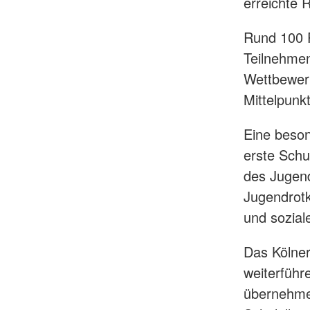
erreichte 
Rund 100 P
Teilnehmen
Wettbewer
Mittelpunkt
Eine beson
erste Schul
des Jugen
Jugendrotk
und sozia
Das Kölner
weiterführ
übernehme