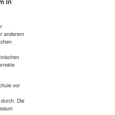
m in
r
ter anderem
schen
zinischen
orrekte
chule vor
 durch. Die
nasium