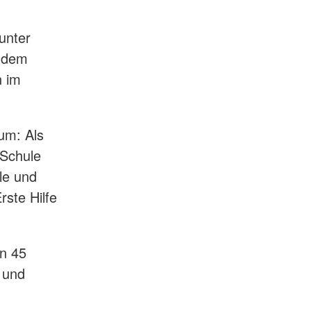
unter
n dem
n im
um: Als
-Schule
le und
ste Hilfe
an 45
 und