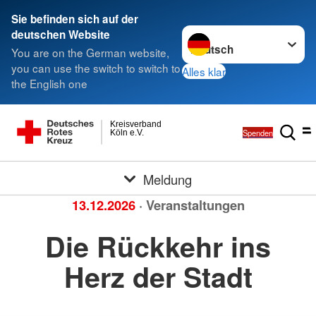
Sie befinden sich auf der
Sprache wechseln zu
deutschen Website
You are on the German website,
you can use the switch to switch to
Alles klar
the English one
Kreisverband
Spenden
Köln e.V.
Meldung
13.12.2026
· Veranstaltungen
Die Rückkehr ins
Herz der Stadt