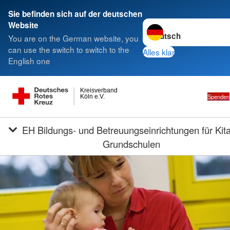
Sie befinden sich auf der deutschen
Sprache wechseln zu
Website
You are on the German website, you
can use the switch to switch to the
Alles klar
English one
Kreisverband
Spenden
Köln e.V.
EH Bildungs- und Betreuungseinrichtungen für Kitas und
Grundschulen