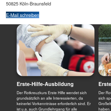
50825 Köln-Braunsfeld
E-Mail schreiben
Erste-Hilfe-Ausbildung
Erst
Der Rotkreuzkurs Erste Hilfe wendet sich
Der Rot
grundsätzlich an alle Interessierten, da
sich sp
keinerlei Vorkenntnisse erforderlich sind. Er
Großelt
ist u.a. auch Grundlehrgang für alle
haben.