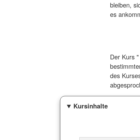
bleiben, s
es ankomm
Der Kurs " 
bestimmte
des Kurses
abgesproc
Kursinhalte