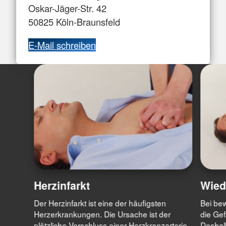
Oskar-Jäger-Str. 42
50825 Köln-Braunsfeld
E-Mail schreiben
Herzinfarkt
Wied
Der Herzinfarkt ist eine der häufigsten
Bei be
Herzerkrankungen. Die Ursache ist der
die Gef
plötzliche Verschluss einer Herzkranzarterie
Deshal