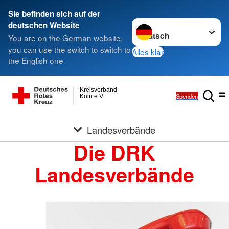
Sie befinden sich auf der
Sprache wechseln zu
deutschen Website
You are on the German website,
you can use the switch to switch to
Alles klar
the English one
Kreisverband
Spenden
Köln e.V.
Landesverbände
Die DRK
Landesverbände