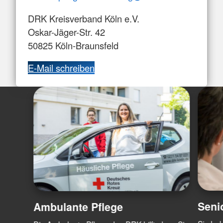
DRK Kreisverband Köln e.V.
Oskar-Jäger-Str. 42
50825 Köln-Braunsfeld
E-Mail schreiben
Seni
Ambulante Pflege