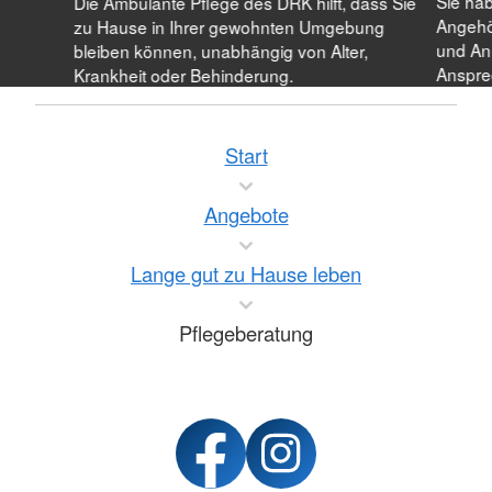
Sie hab
Die Ambulante Pflege des DRK hilft, dass Sie
Angehö
zu Hause in Ihrer gewohnten Umgebung
und Anl
bleiben können, unabhängig von Alter,
Anspre
Krankheit oder Behinderung.
Start
Angebote
Lange gut zu Hause leben
Pflegeberatung