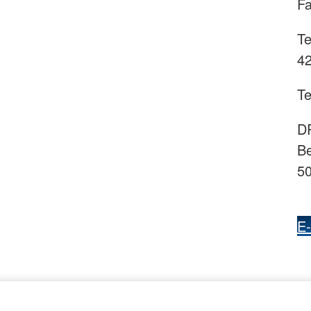
Fa
Te
42
Te
DR
Be
50
E-