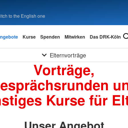
tch to the English one
ngebote
Kurse
Spenden
Mitwirken
Das DRK-Köln
Elternvorträge
Vorträge,
esprächsrunden u
stiges Kurse für El
Unser Angebot