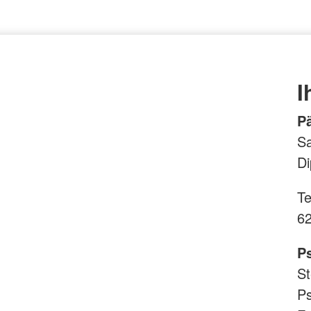
I
P
Sa
Di
Te
62
P
St
Ps