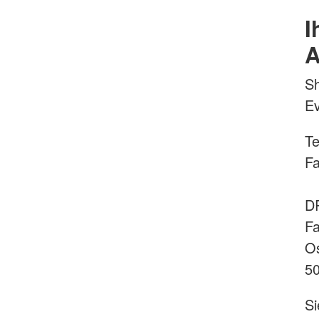
I
A
Sh
E
Te
Fa
DR
Fa
Os
50
Si