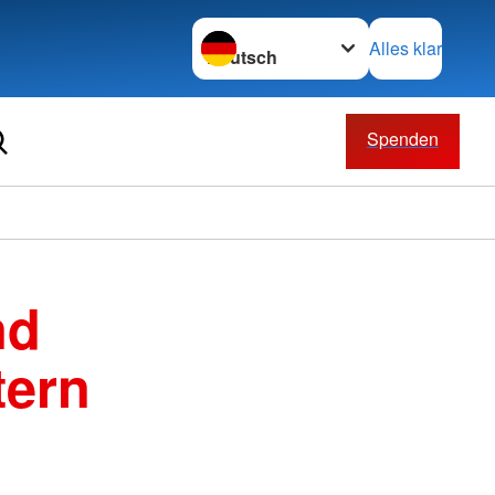
Sprache wechseln zu
Alles klar
Spenden
nd
tern