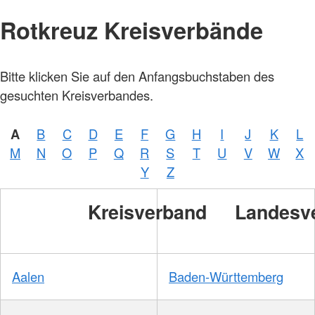
Rotkreuz Kreisverbände
Bitte klicken Sie auf den Anfangsbuchstaben des
gesuchten Kreisverbandes.
A
B
C
D
E
F
G
H
I
J
K
L
M
N
O
P
Q
R
S
T
U
V
W
X
Y
Z
Kreisverband
Landesv
Aalen
Baden-Württemberg