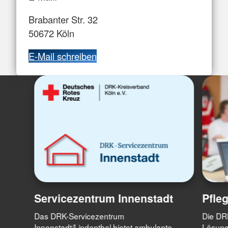
Brabanter Str. 32
50672 Köln
E-Mail schreiben
Servicezentrum Innenstadt
Pfle
Das DRK-Servicezentrum
Die DR
Innenstadt/Lindenthal bietet ambulante
Lösunge