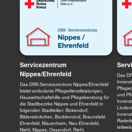
Servicezentrum
Serv
Nippes/Ehrenfeld
Das DR
Innenst
Das DRK-Servicezentrum Nippes/Ehrenfeld
Pfleged
bietet ambulante Pflegedienstleistungen,
und Pfl
Hauswirtschaftshilfe und Pflegeberatung für
Innenst
die Stadtbezirke Nippes und Ehrenfeld in
Lindent
folgenden Stadtteilen: Bickendorf,
Innenst
Bilderstöckchen, Bocklemünd, Braunsfeld.
Raderbe
Ehrenfeld, Mauenheim, Neu-Ehrenfeld,
teilwei
Niehl, Nippes, Ossendorf, Riehl,