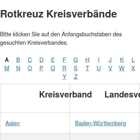
Rotkreuz Kreisverbände
Bitte klicken Sie auf den Anfangsbuchstaben des
gesuchten Kreisverbandes.
A
B
C
D
E
F
G
H
I
J
K
L
M
N
O
P
Q
R
S
T
U
V
W
X
Y
Z
Kreisverband
Landesv
Aalen
Baden-Württemberg