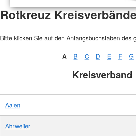
Rotkreuz Kreisverbänd
Bitte klicken Sie auf den Anfangsbuchstaben des 
A
B
C
D
E
F
G
Kreisverband
Aalen
Ahrweiler