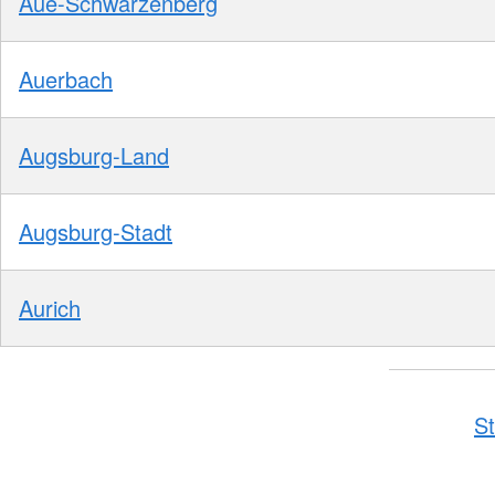
Aue-Schwarzenberg
Auerbach
Augsburg-Land
Augsburg-Stadt
Aurich
St