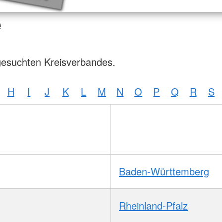
e
gesuchten Kreisverbandes.
H
I
J
K
L
M
N
O
P
Q
R
S
Baden-Württemberg
Rheinland-Pfalz