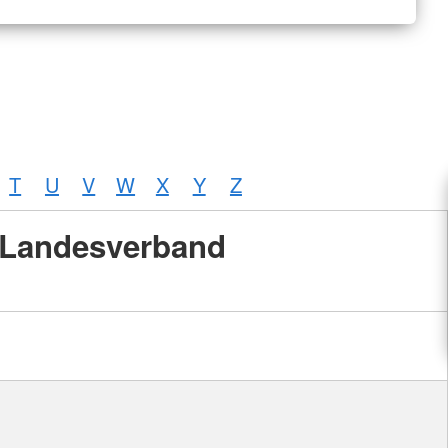
T
U
V
W
X
Y
Z
Landesverband