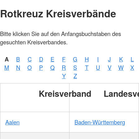
Rotkreuz Kreisverbände
Bitte klicken Sie auf den Anfangsbuchstaben des
gesuchten Kreisverbandes.
A
B
C
D
E
F
G
H
I
J
K
L
M
N
O
P
Q
R
S
T
U
V
W
X
Y
Z
Kreisverband
Landesv
Aalen
Baden-Württemberg