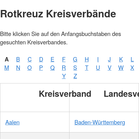
Rotkreuz Kreisverbände
Bitte klicken Sie auf den Anfangsbuchstaben des
gesuchten Kreisverbandes.
A
B
C
D
E
F
G
H
I
J
K
L
M
N
O
P
Q
R
S
T
U
V
W
X
Y
Z
Kreisverband
Landesv
Aalen
Baden-Württemberg